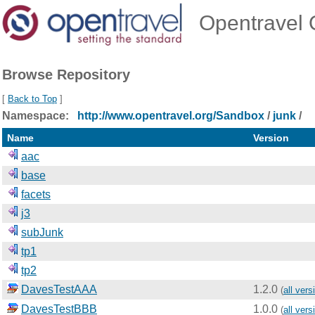
Opentravel O
Browse Repository
[
Back to Top
]
Namespace:
http://www.opentravel.org/Sandbox
/
junk
/
Name
Version
aac
base
facets
j3
subJunk
tp1
tp2
DavesTestAAA
1.2.0
(
all vers
DavesTestBBB
1.0.0
(
all vers